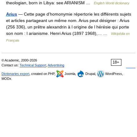
theologian, born in Libya: see ARIANISM …
English World dictionary
Arius
— Cette page d’homonymie répertorie les différents sujets
et articles partageant un même nom. Arius peut désigner : Arius
(256 336), un prêtre alexandrin à l origine de l hérésie qui porte
son nom : l arianisme. Henri Arius (1897 1968),… …
Wikipédia en
Français
© Academic, 2000-2026
18+
Contact us:
Technical Support
,
Advertising
Dictionaries export
, created on PHP,
Joomla,
Drupal,
WordPress,
MODx.