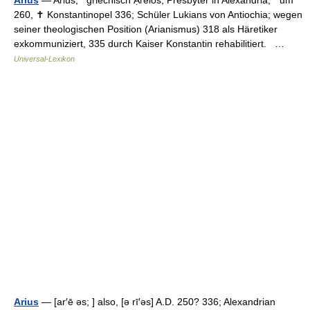
Arius
— Arius, griechisch Ạreios, Presbyter in Alexandria, * um
260, ✝ Konstantinopel 336; Schüler Lukians von Antiochia; wegen
seiner theologischen Position (Arianismus) 318 als Häretiker
exkommuniziert, 335 durch Kaiser Konstantin rehabilitiert. …
Universal-Lexikon
Arius
— [ar′ē əs; ] also, [ə rī′əs] A.D. 250? 336; Alexandrian