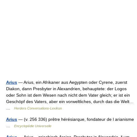
Arius
— Arius, ein Afrikaner aus Aegypten oder Cyrene, zuerst
Diakon, dann Presbyter in Alexandrien, behauptete: der Logos
oder Sohn ist dem Wesen nach nicht dem Vater gleich; er ist ein
Geschöpf des Vaters, aber ein vorweltliches, durch das die Welt…
…
Herders Conversations-Lexikon
Arius
— (v. 256 336) prêtre hérésiarque, fondateur de l arianisme
…
Encyclopédie Universelle