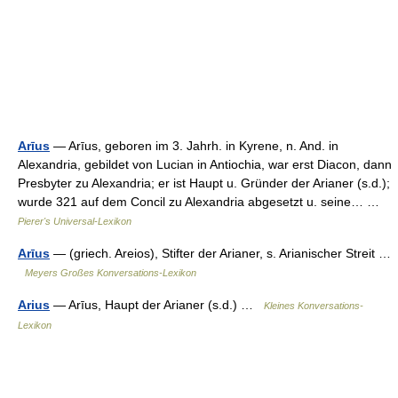
Arīus
— Arīus, geboren im 3. Jahrh. in Kyrene, n. And. in
Alexandria, gebildet von Lucian in Antiochia, war erst Diacon, dann
Presbyter zu Alexandria; er ist Haupt u. Gründer der Arianer (s.d.);
wurde 321 auf dem Concil zu Alexandria abgesetzt u. seine… …
Pierer's Universal-Lexikon
Arīus
— (griech. Areios), Stifter der Arianer, s. Arianischer Streit …
Meyers Großes Konversations-Lexikon
Arius
— Arīus, Haupt der Arianer (s.d.) …
Kleines Konversations-
Lexikon