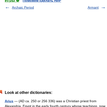
Игры ⚽
Поможем сделать НИР
Archaic Period
Armant
Look at other dictionaries:
Arius
— (AD ca. 250 or 256 336) was a Christian priest from
Alexandria, Egypt in the early fourth century whose teachings, now