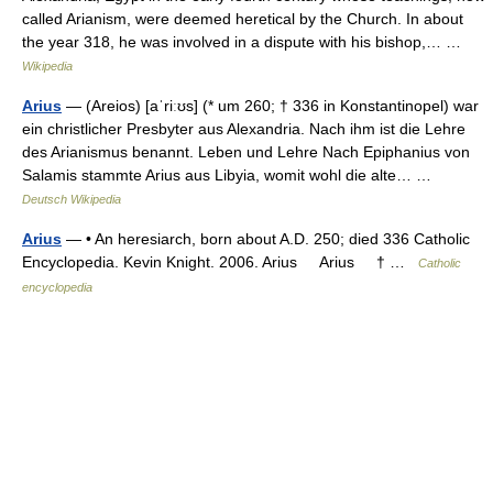
called Arianism, were deemed heretical by the Church. In about
the year 318, he was involved in a dispute with his bishop,… …
Wikipedia
Arius
— (Areios) [aˈriːʊs] (* um 260; † 336 in Konstantinopel) war
ein christlicher Presbyter aus Alexandria. Nach ihm ist die Lehre
des Arianismus benannt. Leben und Lehre Nach Epiphanius von
Salamis stammte Arius aus Libyia, womit wohl die alte… …
Deutsch Wikipedia
Arius
— • An heresiarch, born about A.D. 250; died 336 Catholic
Encyclopedia. Kevin Knight. 2006. Arius Arius † …
Catholic
encyclopedia